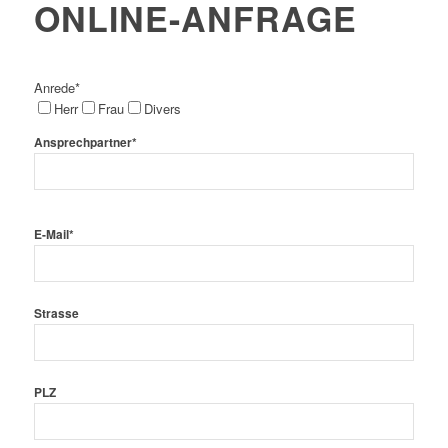
ONLINE-ANFRAGE
Anrede*
Herr
Frau
Divers
Ansprechpartner*
Bitte
E-Mail*
lasse
dieses
Feld
leer.
Strasse
PLZ