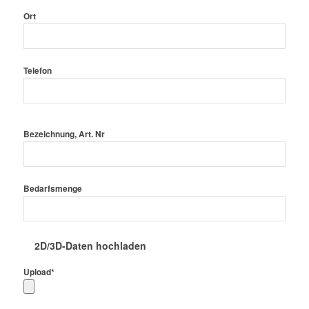
Ort
Telefon
Bitte
Bezeichnung, Art. Nr
lasse
dieses
Feld
leer.
Bedarfsmenge
2D/3D-Daten hochladen
Upload*