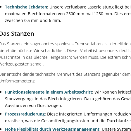
Technische Eckdaten
: Unsere verfügbare Laserleistung liegt bei
maximalen Blechformaten von 2500 mm mal 1250 mm. Dies ermög
zwischen 0,5 mm und 6 mm.
Das Stanzen
Das Stanzen, ein sogenanntes spanloses Trennverfahren, ist der effizien
bietet die höchste Wirtschaftlichkeit. Dieser Vorteil ist besonders deu
Ausschnitte in das Blechteil eingebracht werden muss. Die extrem schne
Werkzeugkosten schnell.
Der entscheidende technische Mehrwert des Stanzens gegenüber dem rei
Umformkompetenz:
Funktionselemente in einem Arbeitsschritt
: Wir können kritis
Stanzvorgangs in das Blech integrieren. Dazu gehören das Gew
Ausstanzen von Durchzügen.
Prozessreduzierung
: Diese integrierten Umformungen reduzie
drastisch, was die Gesamtfertigungskosten und die Durchlaufzei
Hohe Flexibilität durch Werkzeugmanagement
: Unsere System