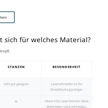
chern
 sich für welches Material?
knüpft.
STANZEN
BESONDERHEIT
Sehr gut geeignet.
Laserschneiden ist für
Einzelstücke günstiger.
Ja.
Ältere CO2-Laser können diese
Materialien nicht schneiden.