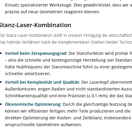
Einsatz spezialisierter Werkzeuge. Dies gewährleistet, dass wir
präzise auf neue Geometrien reagieren können.
Stanz-Laser-Kombination
Die Stanz-Laser-Kombination stellt in unserer Fertigung die wirtschaftli
Das hybride Verfahren nutzt die komplementären Stärken beider Techno
Vorteil beim Zerspanungsgrad
: Die Stanzfunktion wird primär
– also die schnelle und kostengünstige Herstellung von Stan
hohe Hubfrequenz der Stanzmaschine führt zu einer gesteigerte
schneller amortisieren.
Vorteil bei Komplexität und Qualität
: Der Laserkopf übernimmt 
Außenkonturen, engen Radien und nicht standardisierten Ausschni
Schnittkantenqualität und eine Präzision (± 0,1 mm), die das St
Ökonomische Optimierung
: Durch die gleichzeitige Nutzung d
können wir effizienter fertigen, mehr Teile produzieren und die 
direkten Optimierung der Kosten- und Zeitbilanz, insbesondere
anspruchsvolle Geometrien aufweisen.