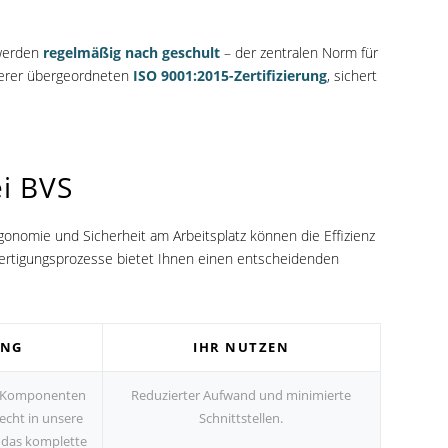
 werden
regelmäßig nach geschult
– der zentralen Norm für
serer übergeordneten
ISO 9001:2015-Zertifizierung
, sichert
i BVS
omie und Sicherheit am Arbeitsplatz können die Effizienz
 Fertigungsprozesse bietet Ihnen einen entscheidenden
UNG
IHR NUTZEN
d Komponenten
Reduzierter Aufwand und minimierte
echt in unsere
Schnittstellen.
 das komplette