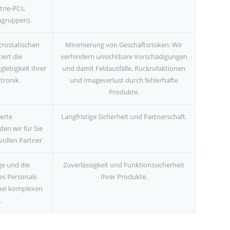
trie-PCs,
ugruppen).
trostatischen
Minimierung von Geschäftsrisiken: Wir
iert die
verhindern unsichtbare Vorschädigungen
lebigkeit Ihrer
und damit Feldausfälle, Rückrufaktionen
tronik.
und Imageverlust durch fehlerhafte
Produkte.
terte
Langfristige Sicherheit und Partnerschaft.
en wir für Sie
vollen Partner
e und die
Zuverlässigkeit und Funktionssicherheit
es Personals
Ihrer Produkte.
 bei komplexen
.