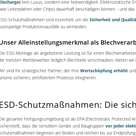
Discharge)
kein Luxus, sondern eine Notwendigkeit. Elektrostatische E
(wie Leiterplatten oder Chips) dauerhaft beschädigen können – und das 
ESD-Schutzmaßnahmen sind essentiell, um die
Sicherheit und Qualitä
kostspielige Produktionsausfälle zu vermeiden.
Unser Alleinstellungsmerkmal als Blechverarb
Die ESD-Montage als angebotene Leistung ist für einen Blechverarbeite
die meisten Wettbewerber lediglich Blechteile verschrauben, bieten wir
Wir sind Ihr strategischer Partner, der Ihre
Wertschöpfung erhöht
und 
unsere sicheren, zertifizierten Prozesse integrieren.
ESD-Schutzmaßnahmen: Die sic
Die gesamte Fertigungsumgebung ist als EPA (Electrostatic Protected Are
sicherstellt, dass die sensiblen Geräte und Baugruppen
vor jeder elek
Schutzmaßnahmen beginnen am Boden und reichen bis zur Endprüfung