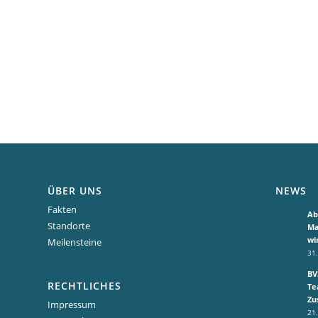
ÜBER UNS
NEWS
Fakten
Ab
Standorte
Ma
wi
Meilensteine
31.
BV
RECHTLICHES
Te
Zu
Impressum
21.