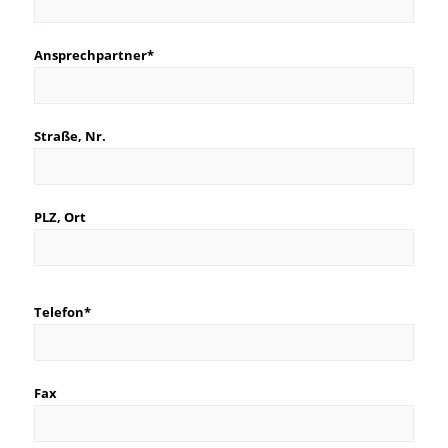
Ansprechpartner*
Straße, Nr.
PLZ, Ort
Bitte
Telefon*
lasse
dieses
Feld
Fax
leer.