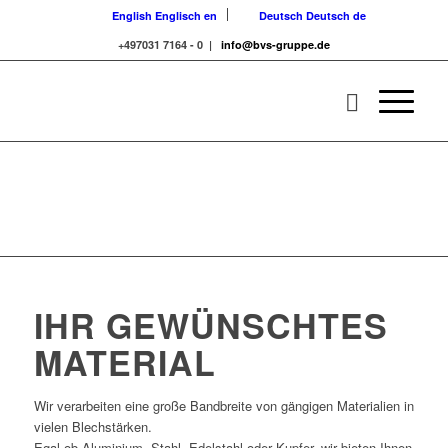
English
Englisch
en
Deutsch
Deutsch
de
+497031 7164 - 0 |
info@bvs-gruppe.de
IHR GEWÜNSCHTES
MATERIAL
Wir verarbeiten eine große Bandbreite von gängigen Materialien in
vielen Blechstärken.
Egal ob Aluminium, Stahl, Edelstahl oder Kupfer, wir bieten Ihnen